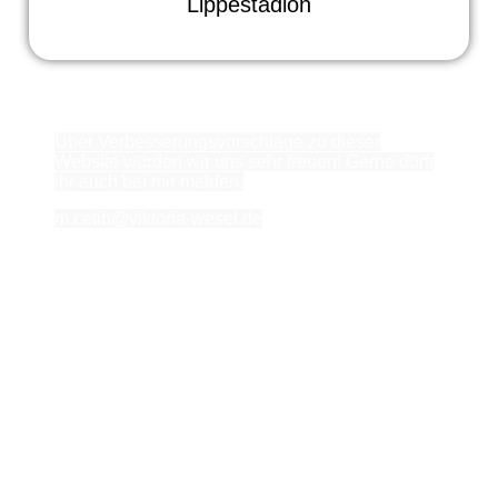
Lippestadion
Über Verbesserungsvorschläge zu dieser
Website würden wir uns sehr freuen! Gerne dürft
ihr euch bei mir melden.
m.cetin@viktoria-wesel.de